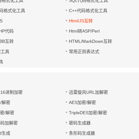
代码格式化工具
SQL代码格式化工具
码格式化工具
C++代码格式化工具
S
Html/JS互转
PHP代码
Html转ASP/Perl
UBB互转
HTML/MarkDown互转
滤工具
常用正则表达式
工具
址16进制加密
迅雷旋风URL加解密
/解密
AES加密/解密
加密/解密
TripleDES加密/解密
电码加解密
密码生成器
wd生成
条形码生成器