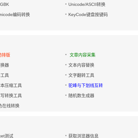
转GBK
Unicode/ASCII转换
/Unicode编码转换
KeyCode键盘按键码
动排版
文章内容采集
转换器
文本内容替换
排工具
文字翻转工具
文本压缩工具
驼峰与下划线互转
大写转换工具
随机数生成器
色在线转换
ket测试
获取浏览器信息