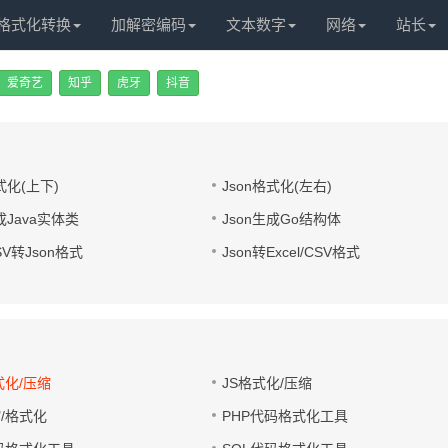
格式化转换
加解密编码
文本数字
网络
站长
爱奇艺
知乎
虎牙
抖音
式化(上下)
Json格式化(左右)
成Java实体类
Json生成Go结构体
CSV转Json格式
Json转Excel/CSV格式
式化/压缩
JS格式化/压缩
缩/格式化
PHP代码格式化工具