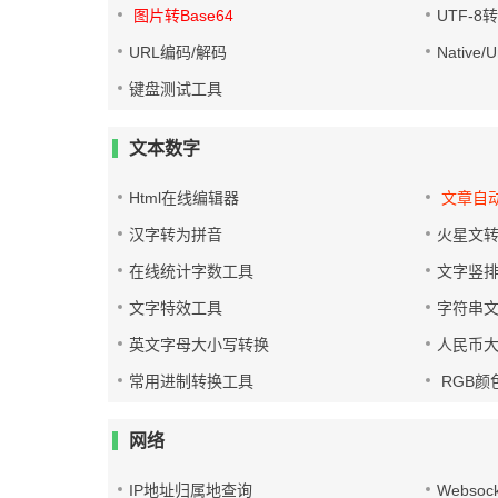
图片转Base64
UTF-8
URL编码/解码
Native
键盘测试工具
文本数字
Html在线编辑器
文章自
汉字转为拼音
火星文
在线统计字数工具
文字竖
文字特效工具
字符串
英文字母大小写转换
人民币
常用进制转换工具
RGB颜
网络
IP地址归属地查询
Websoc