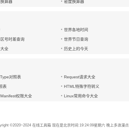
小换算器
密度换算器
钟
世界各地时间
国区号时差查询
世界节日查询
号大全
历史上的今天
t-Type对照表
Request请求大全
对照表
HTML特殊字符转义
d Manifest权限大全
Linux常用命令大全
yright ©2020~2024
在线工具箱
现在是北京时间:19:24:09星期六 晚上多浪漫