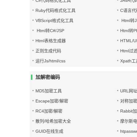
C#代码格式化工具
JAVA
Ruby代码格式化工具
C语言代
VBScript格式化工具
Html转J
Html转C#/JSP
Html转
Html表格生成器
HTML/
正则生成代码
Html过
运行Js/html/css
Xpath
加解密编码
MD5加密工具
URL网
Escape加密/解密
对称加密
RC4加密/解密
Rabbit
散列/哈希加密大全
摩尔斯
GUID在线生成
htpass