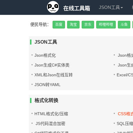
JSON工具
在线工具箱
便民导航：
百度
淘宝
京东
哔哩哔哩
斗鱼
JSON工具
Json格式化
Json格
Json生成C#实体类
Json生
XML和Json在线互转
Excel/
JSON转YAML
格式化转换
HTML格式化/压缩
CSS格
JS代码混合加密
SQL压