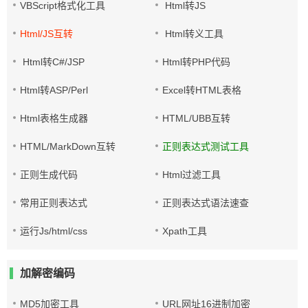
VBScript格式化工具
Html转JS
Html/JS互转
Html转义工具
Html转C#/JSP
Html转PHP代码
Html转ASP/Perl
Excel转HTML表格
Html表格生成器
HTML/UBB互转
HTML/MarkDown互转
正则表达式测试工具
正则生成代码
Html过滤工具
常用正则表达式
正则表达式语法速查
运行Js/html/css
Xpath工具
加解密编码
MD5加密工具
URL网址16进制加密