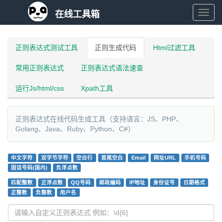
在线工具箱
在
线
正则表达式测试工具
正则生成代码
Html过滤工具
常用正则表达式
正则表达式语法速查
工
运行Js/html/css
Xpath工具
具
正则表达式在线代码生成工具（支持语言：JS、PHP、
箱
Golang、Java、Ruby、Python、C#）
中文字符
双字节字符
空白行
首尾空白
Email
网址URL
手机号码
固话号码(国内)
负浮点数
匹配整数
正浮点数
QQ号码
邮政编码
IP地址
身份证号
日期格式
正整数
负整数
用户名