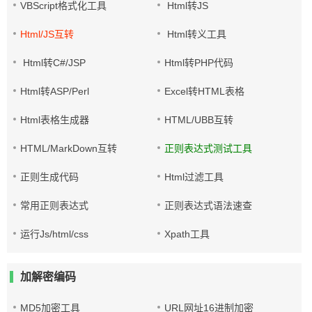
VBScript格式化工具
Html转JS
Html/JS互转
Html转义工具
Html转C#/JSP
Html转PHP代码
Html转ASP/Perl
Excel转HTML表格
Html表格生成器
HTML/UBB互转
HTML/MarkDown互转
正则表达式测试工具
正则生成代码
Html过滤工具
常用正则表达式
正则表达式语法速查
运行Js/html/css
Xpath工具
加解密编码
MD5加密工具
URL网址16进制加密