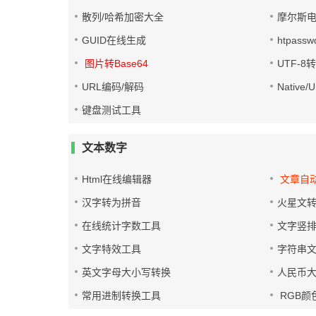
散列/哈希加密大全
摩尔斯
GUID在线生成
htpass
图片转Base64
UTF-8
URL编码/解码
Native
键盘测试工具
文本数字
Html在线编辑器
文章自
汉字转为拼音
火星文
在线统计字数工具
文字竖
文字特效工具
字符串
英文字母大小写转换
人民币
常用进制转换工具
RGB颜