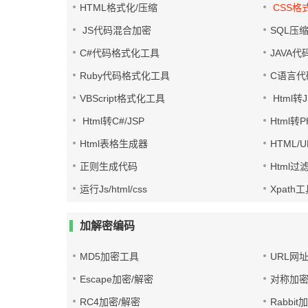
HTML格式化/压缩
CSS格
JS代码混合加密
SQL压
C#代码格式化工具
JAVA
Ruby代码格式化工具
C语言代
VBScript格式化工具
Html转J
Html转C#/JSP
Html转
Html表格生成器
HTML/
正则生成代码
Html过
运行Js/html/css
Xpath
加解密编码
MD5加密工具
URL网
Escape加密/解密
对称加密
RC4加密/解密
Rabbit