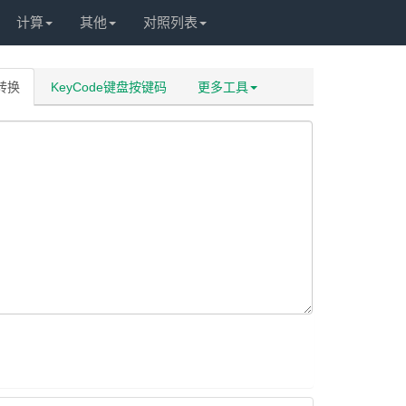
计算
其他
对照列表
码转换
KeyCode键盘按键码
更多工具