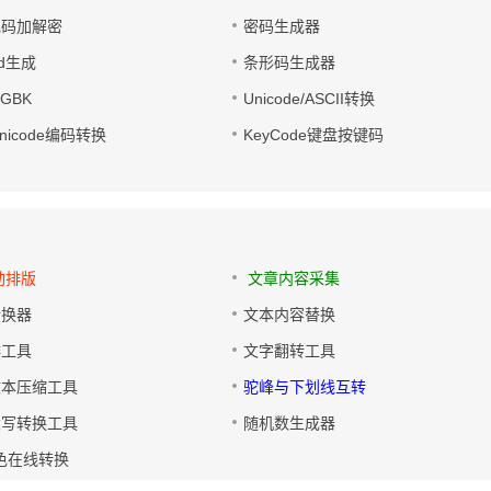
电码加解密
密码生成器
wd生成
条形码生成器
转GBK
Unicode/ASCII转换
/Unicode编码转换
KeyCode键盘按键码
动排版
文章内容采集
转换器
文本内容替换
排工具
文字翻转工具
文本压缩工具
驼峰与下划线互转
大写转换工具
随机数生成器
色在线转换