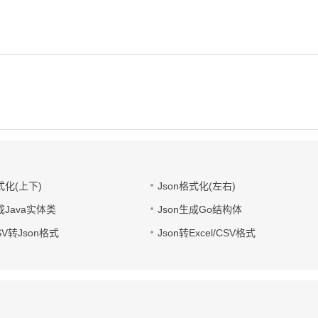
式化(上下)
Json格式化(左右)
成Java实体类
Json生成Go结构体
CSV转Json格式
Json转Excel/CSV格式