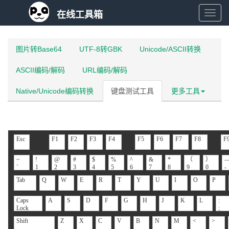
在线工具箱
在
线
图片转Base64
UTF-8转GBK
Unicode/ASCII转换
ASCII编码/解码
URL编码/解码
工
Native/Unicode编码转换
键盘测试工具
更多工具
具
箱
Esc
F1
F2
F3
F4
F5
F6
F7
F8
F
~
!
@
#
$
%
^
&
*
（
）
`
1
2
3
4
5
6
7
8
9
0
-
Tab
Q
W
E
R
T
Y
U
I
O
P
Caps
A
S
D
F
G
H
J
K
L
:
Lock
;
Shift
Z
X
C
V
B
N
M
<
>
,
.