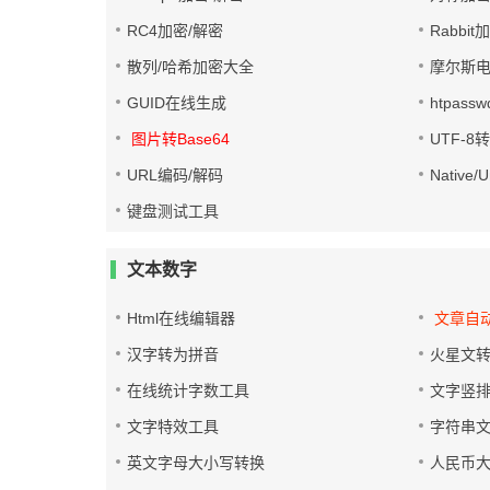
RC4加密/解密
Rabbit
散列/哈希加密大全
摩尔斯
GUID在线生成
htpass
图片转Base64
UTF-8
URL编码/解码
Native
键盘测试工具
文本数字
Html在线编辑器
文章自
汉字转为拼音
火星文
在线统计字数工具
文字竖
文字特效工具
字符串
英文字母大小写转换
人民币