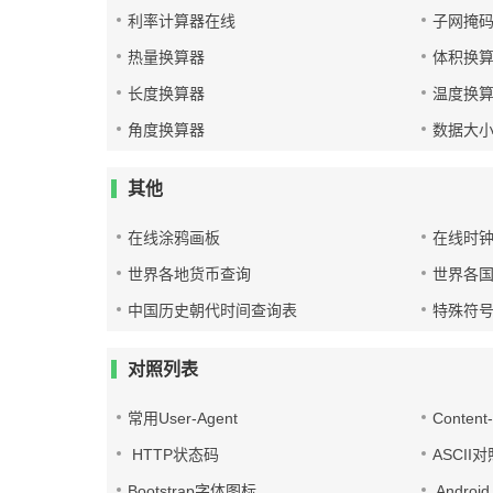
利率计算器在线
子网掩
热量换算器
体积换
长度换算器
温度换
角度换算器
数据大
其他
在线涂鸦画板
在线时
世界各地货币查询
世界各
中国历史朝代时间查询表
特殊符
对照列表
常用User-Agent
Conten
HTTP状态码
ASCII
Bootstrap字体图标
Androi