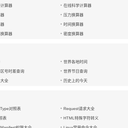
码计算器
在线科学计算器
算器
压力换算器
算器
时间换算器
小换算器
密度换算器
钟
世界各地时间
国区号时差查询
世界节日查询
号大全
历史上的今天
t-Type对照表
Request请求大全
对照表
HTML特殊字符转义
d Manifest权限大全
Linux常用命令大全