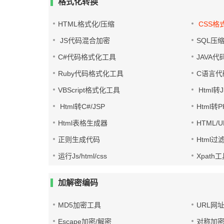
格式化转换
HTML格式化/压缩
CSS格
JS代码混合加密
SQL压
C#代码格式化工具
JAVA
Ruby代码格式化工具
C语言代
VBScript格式化工具
Html转J
Html转C#/JSP
Html转
Html表格生成器
HTML/
正则生成代码
Html过
运行Js/html/css
Xpath
加解密编码
MD5加密工具
URL网
Escape加密/解密
对称加密