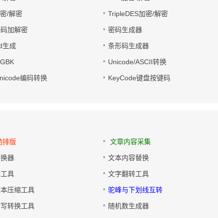
加密/解密
TripleDES加密/解密
电码加解密
密码生成器
wd生成
条形码生成器
转GBK
Unicode/ASCII转换
/Unicode编码转换
KeyCode键盘按键码
动排版
文章内容采集
转换器
文本内容替换
排工具
文字翻转工具
文本压缩工具
驼峰与下划线互转
大写转换工具
随机数生成器