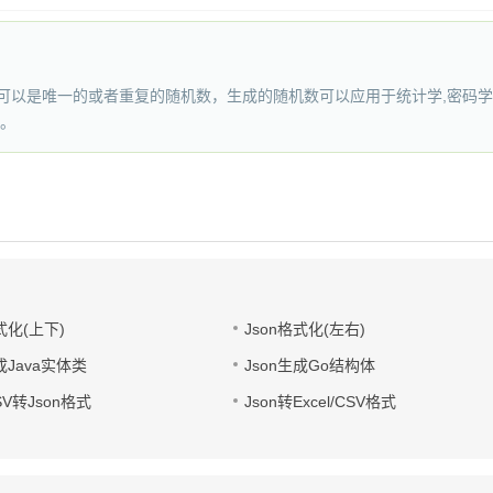
唯一的或者重复的随机数，生成的随机数可以应用于统计学,密码学,dota2r
中。
式化(上下)
Json格式化(左右)
成Java实体类
Json生成Go结构体
CSV转Json格式
Json转Excel/CSV格式